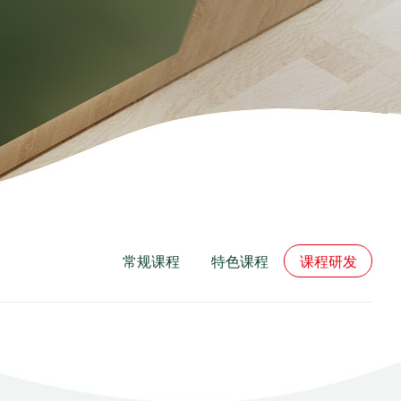
常规课程
特色课程
课程研发
2022年高考
心理辅导
高中
2022年艺体
冲刺课程
思维训练
青少年心理辅
美博课程研发
英语
生文化辅导
高中课程
高考冲刺
思维能力训练
语文
导
体系
数学
英语
全科辅导
文化课
语文
数学