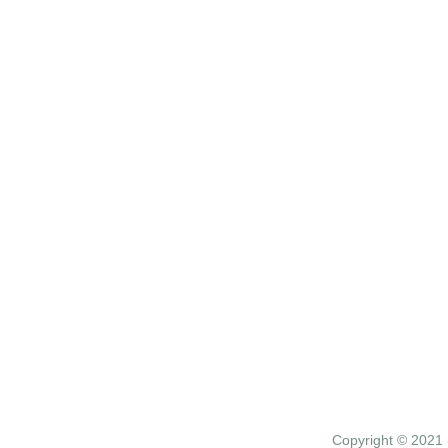
学生专栏
家长专栏
学长寄语
幸福家庭
资料下载
教育理念
学习方法
教育动态
Copyright © 20