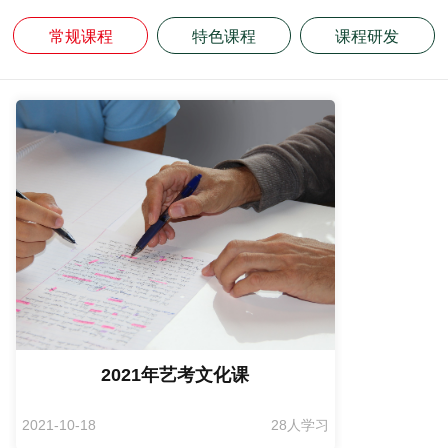
常规课程
特色课程
课程研发
2022
2022
高中
心理
思维
高中
语
英
数
语
英
数
语
年高
年艺
课程
辅导
训练
文
美
语
学
文
语
学
文
考冲
体生
全
青
思
博
刺课
文化
科
少
维
课
程
辅导
辅
年
能
程
高
文
导
心
力
研
考
化
理
训
发
冲
课
辅
练
体
2021年艺考文化课
刺
导
系
2021-10-18
28人学习