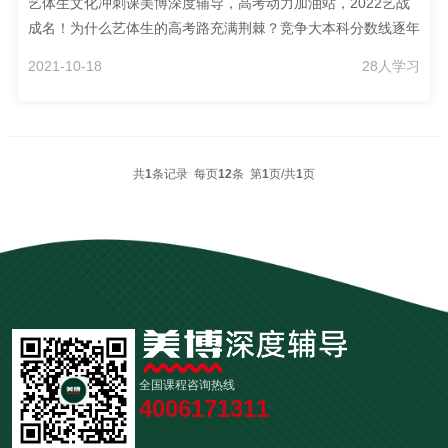
艺体生文化冲刺课美博深度辅导，高考动力加油站，2022艺战
成名！为什么艺体生的高考路充满荆棘？竞争大本科分数线逐年
推高，报考人数逐年上升，艺体生面临的竞争越来越大基础差专
2021-10-18
28人学习
业集训期间无法顾忌学科学习，高考冲刺复习比普通高考同学的
基础薄弱时间紧高考仅有不到一年时间！专业考试日期临近，文
化课复习时间越来越少任务多文化课学习时间短，知识掌握零
散、不全面不系统，导致偏科严重，分数越来越低艺体生高考形
共
1
条记录 每页
12
条 第
1
页/共
1
页
势严峻拿下文化课是关键2021年体育单招淘汰率达67.09%，艺
术类高校淘汰率高居不下中国美术学院：87.5...
全国课程咨询热线
4006171311